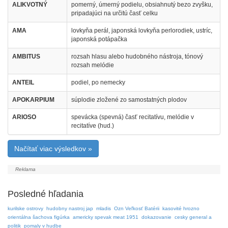
ALIKVOTNÝ
pomerný, úmerný podielu, obsiahnutý bezo zvyšku,
pripadajúci na určitú časť celku
AMA
lovkyňa perál, japonská lovkyňa perlorodiek, ustríc,
japonská potápačka
AMBITUS
rozsah hlasu alebo hudobného nástroja, tónový
rozsah melódie
ANTEIL
podiel, po nemecky
APOKARPIUM
súplodie zložené zo samostatných plodov
ARIOSO
spevácka (spevná) časť recitatívu, melódie v
recitatíve (hud.)
Načítať viac výsledkov »
Posledné hľadania
kurilske ostrovy
hudobny nastroj jap
mladis
Ozn Veľkosť Batérii
kasovité hrozno
orientálna šachova figúrka
americky spevak meat 1951
dokazovanie
cesky general a
politik
pomaly v hudbe