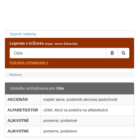
Vypnúť reklamy
Legenda v krížovke
(napr. meno Eduarda)
Podrobné vyhľadávanie »
Výsledky vyhľadávania pre
Odie
AKCIONÁR
majiteľ akcie, podielnik akciovej spoločnosti
ALFABETIZÁTOR
učiteľ, ktorý sa podieľa na alfabetizácii
ALIKVOTNÉ
pomerné, podielové
ALIKVOTNE
pomerne, podielovo