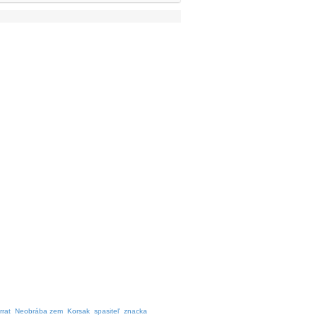
rrat
Neobrába zem
Korsak
spasiteľ
znacka