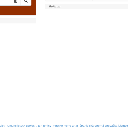
ejor.
rumuns leteck spoloc
. ton toniny
muzske meno anat
španielská operná spevačka Montse