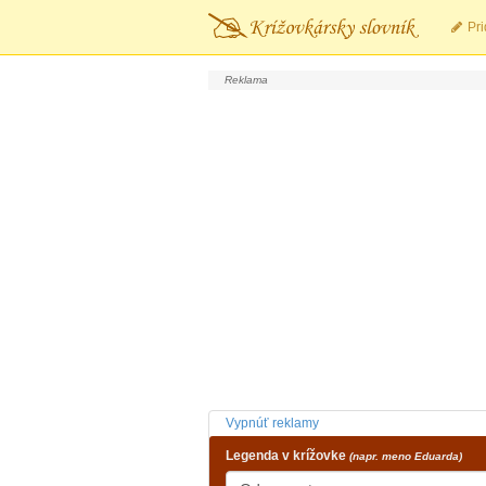
Pri
Vypnúť reklamy
Legenda v krížovke
(napr. meno Eduarda)