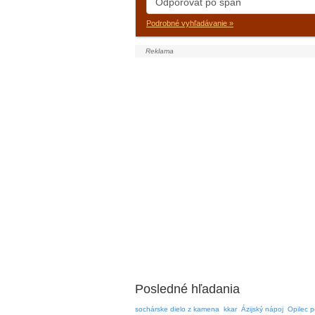
Podrobné vyhľadávanie »
Posledné hľadania
sochárske dielo z kamena
kkar
Ázijský nápoj
Opilec p