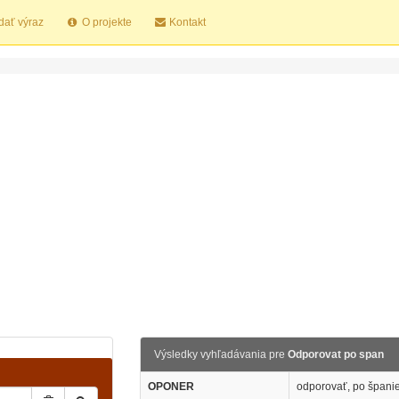
dať výraz
O projekte
Kontakt
Výsledky vyhľadávania pre
Odporovat po span
OPONER
odporovať, po španie