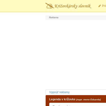
Pri
Vypnúť reklamy
Legenda v krížovke
(napr. meno Eduarda)