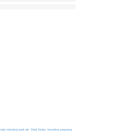
nský národný park skr
čistá česky
tranzitna preprava