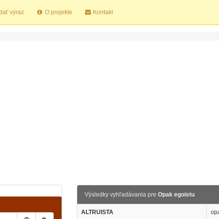
dať výraz
O projekte
Kontakt
Výsledky vyhľadávania pre
Opak egoistu
ALTRUISTA
opa