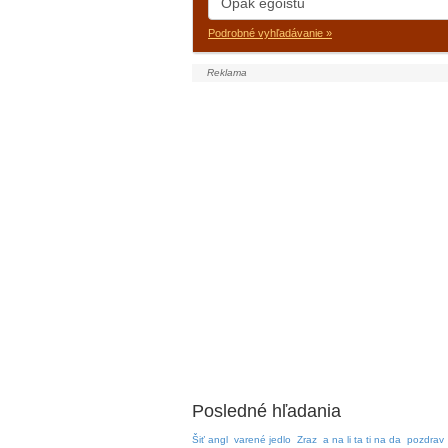
Podrobné vyhľadávanie »
Posledné hľadania
Šiť angl
varené jedlo
Zraz
a na li ta ti na da
pozdrav