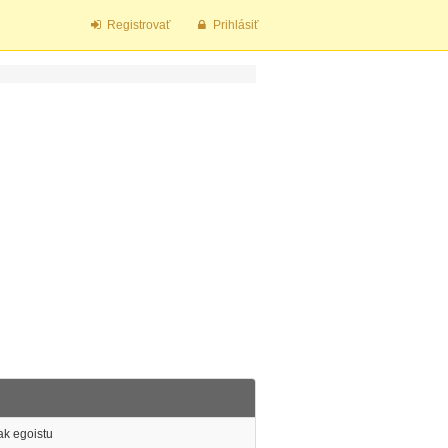
Registrovať
Prihlásiť
k egoistu