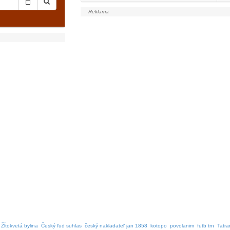
Žĺtokvetá bylina
Český ľud suhlas
český nakladateľ jan 1858
kotopo
povolanim
futb trn
Tatra