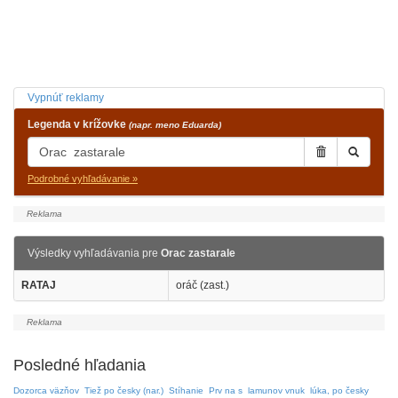
Vypnúť reklamy
Legenda v krížovke
(napr. meno Eduarda)
Podrobné vyhľadávanie »
Výsledky vyhľadávania pre
Orac zastarale
RATAJ
oráč (zast.)
Posledné hľadania
Dozorca väzňov
Tiež po česky (nar.)
Stíhanie
Prv na s
lamunov vnuk
lúka, po česky