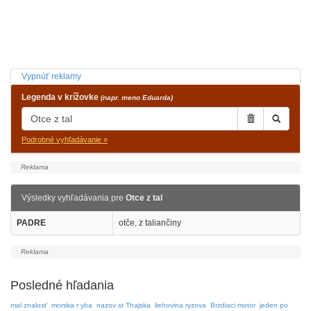
Vypnúť reklamy
Legenda v krížovke
(napr. meno Eduarda)
Podrobné vyhľadávanie »
Výsledky vyhľadávania pre
Otce z tal
PADRE
otče, z taliančiny
Posledné hľadania
mal znalosť
morska r yba
nazov st Thajska
liehovina ryzova
Brzdiaci motor
jeden po