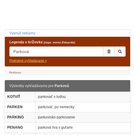
Vypnúť reklamy
Legenda v krížovke
(napr. meno Eduarda)
Podrobné vyhľadávanie »
Výsledky vyhľadávania pre
Parková
KOTVIŤ
parkovať s loďou
PARKEN
parkovať, po nemecky
PARKING
parkovisko parkovanie
PENANG
parková hra s guľami