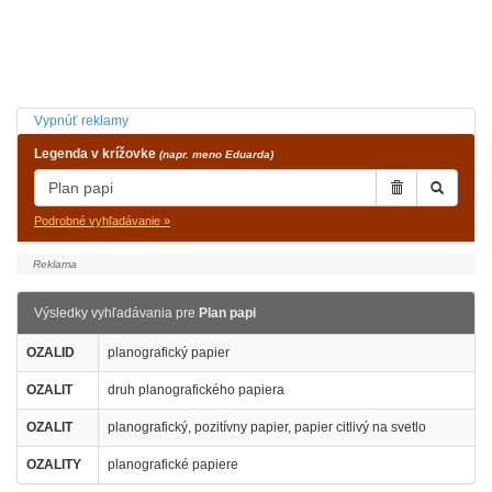
Vypnúť reklamy
Legenda v krížovke
(napr. meno Eduarda)
Podrobné vyhľadávanie »
Výsledky vyhľadávania pre
Plan papi
OZALID
planografický papier
OZALIT
druh planografického papiera
OZALIT
planografický, pozitívny papier, papier citlivý na svetlo
OZALITY
planografické papiere