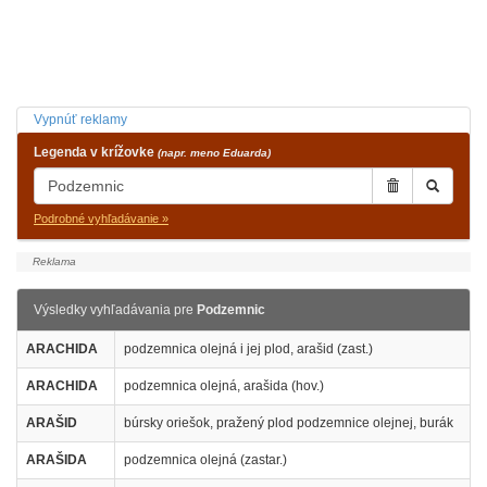
Vypnúť reklamy
Legenda v krížovke
(napr. meno Eduarda)
Podrobné vyhľadávanie »
Výsledky vyhľadávania pre
Podzemnic
ARACHIDA
podzemnica olejná i jej plod, arašid (zast.)
ARACHIDA
podzemnica olejná, arašida (hov.)
ARAŠID
búrsky oriešok, pražený plod podzemnice olejnej, burák
ARAŠIDA
podzemnica olejná (zastar.)