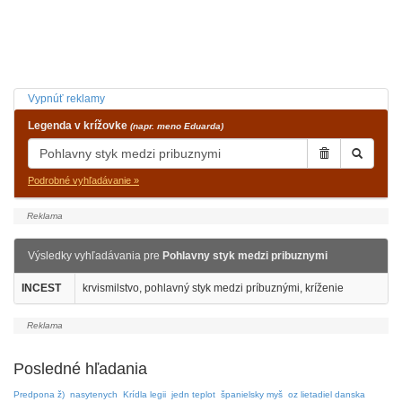
Vypnúť reklamy
Legenda v krížovke
(napr. meno Eduarda)
Podrobné vyhľadávanie »
Výsledky vyhľadávania pre
Pohlavny styk medzi pribuznymi
INCEST
krvismilstvo, pohlavný styk medzi príbuznými, kríženie
Posledné hľadania
Predpona ž)
nasytenych
Krídla legii
jedn teplot
španielsky myš
oz lietadiel danska