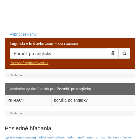
Vypnúť reklamy
Legenda v krížovke
(napr. meno Eduarda)
Podrobné vyhľadávanie »
Výsledky vyhľadávania pre
Porušiť po anglicky
INFRACT
porušiť, po anglicky
Posledné hľadania
typ telefónu samsung
lydsky kral mučeny hladom
parň
zata dan
stanče
kvetne lozko