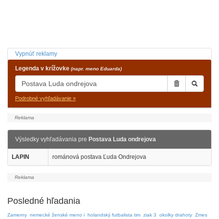
Vypnúť reklamy
Legenda v krížovke
(napr. meno Eduarda)
Podrobné vyhľadávanie »
Výsledky vyhľadávania pre
Postava Luda ondrejova
LAPIN
románová postava Ľuda Ondrejova
Posledné hľadania
Zamerny
nemecké ženské meno i
holandský futbalista tim
ziak 3
okolky drahoty
Zmes