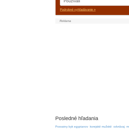
Podrobné vyhľadávanie »
Posledné hľadania
Posvatny byk egyptanov
korejské mužské
odvrávaj
m