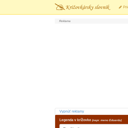
Pri
Vypnúť reklamy
Legenda v krížovke
(napr. meno Eduarda)