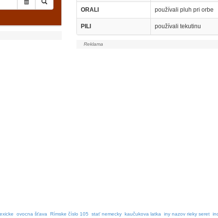
ORALI
používali pluh pri orbe
PILI
používali tekutinu
exicke
ovocna šťava
Rímske číslo 105
stať nemecky
kaučukova latka
iny nazov rieky seret
in