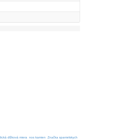
dická dlžková miera
nos kamien
Značka spanielskych