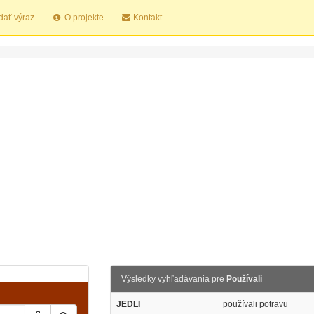
dať výraz
O projekte
Kontakt
Výsledky vyhľadávania pre
Používali
JEDLI
používali potravu