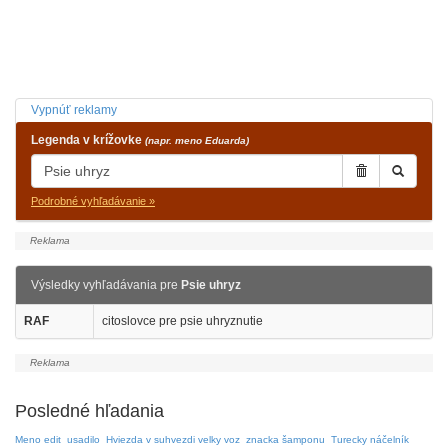
Vypnúť reklamy
Legenda v krížovke
(napr. meno Eduarda)
Podrobné vyhľadávanie »
Výsledky vyhľadávania pre
Psie uhryz
RAF
citoslovce pre psie uhryznutie
Posledné hľadania
Meno edit
usadilo
Hviezda v suhvezdi velky voz
znacka šamponu
Turecky náčelník