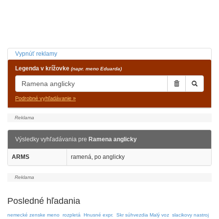
Vypnúť reklamy
Legenda v krížovke
(napr. meno Eduarda)
Podrobné vyhľadávanie »
Výsledky vyhľadávania pre
Ramena anglicky
ARMS
ramená, po anglicky
Posledné hľadania
nemecké zenske meno
rozpletá
Hnusné expr.
Skr súhvezdia Malý voz
slacikovy nastroj