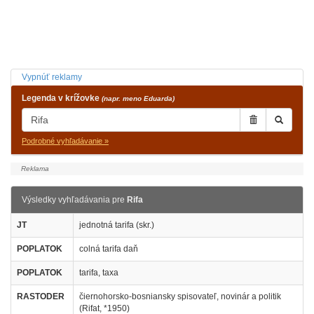
Vypnúť reklamy
Legenda v krížovke
(napr. meno Eduarda)
Podrobné vyhľadávanie »
Výsledky vyhľadávania pre
Rifa
JT
jednotná tarifa (skr.)
POPLATOK
colná tarifa daň
POPLATOK
tarifa, taxa
RASTODER
čiernohorsko-bosniansky spisovateľ, novinár a politik
(Rifat, *1950)