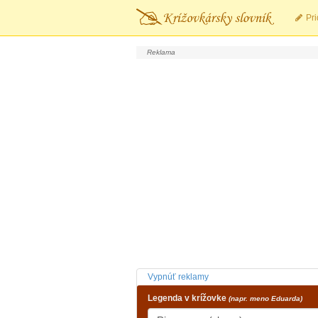
Pri
Vypnúť reklamy
Legenda v krížovke
(napr. meno Eduarda)