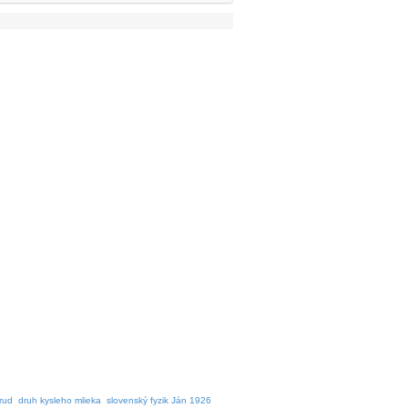
rud
druh kysleho mlieka
slovenský fyzik Ján 1926