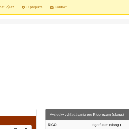
dať výraz
O projekte
Kontakt
Výsledky vyhľadávania pre
Rigorozum (slang.)
RIGO
rigorózum (slang.)