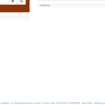
 kyseliny
zn bezpecnost dveri
lucián fr
Atom odlis
NOCĽAH V PRÍRODE
sam 1959
vzdusny p