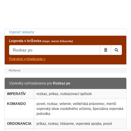
Vypnúť reklamy
Legenda v krížovke
(napr. meno Eduarda)
Podrobné vyhľadávanie »
Výsledky vyhľadávania pre
Rozkaz po
IMPERATÍV
rozkaz, príkaz, rozkazovací spôsob
KOMANDO
povel, rozkaz, velenie, veliteľská právomoc, menší
vojenský útvar osobitného určenia, špeciálna vojenská
jednotka
ORDONANCIA
príkaz, rozkaz, hlásenie, vojenská spojka, posol