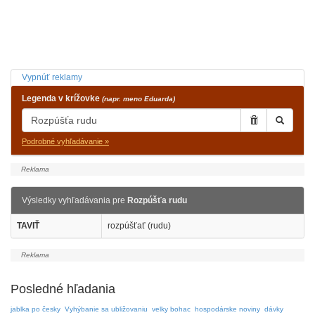
Vypnúť reklamy
Legenda v krížovke
(napr. meno Eduarda)
Podrobné vyhľadávanie »
Výsledky vyhľadávania pre
Rozpúšťa rudu
TAVIŤ
rozpúšťať (rudu)
Posledné hľadania
jablka po česky
Vyhýbanie sa ubližovaniu
velky bohac
hospodárske noviny
dávky