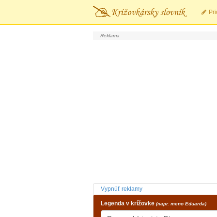
Pri
Vypnúť reklamy
Legenda v krížovke
(napr. meno Eduarda)