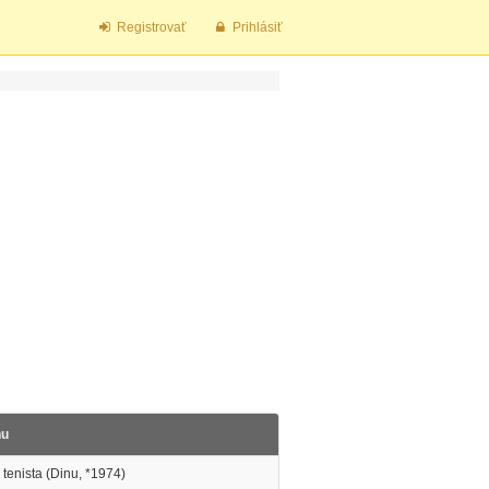
Registrovať
Prihlásiť
nu
tenista (Dinu, *1974)