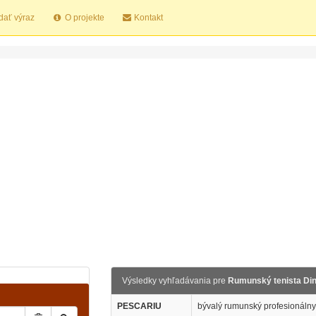
dať výraz
O projekte
Kontakt
Výsledky vyhľadávania pre
Rumunský tenista Di
PESCARIU
bývalý rumunský profesionálny 