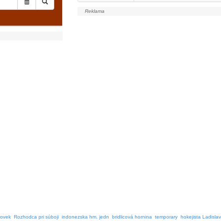
lovek
Rozhodca pri súboji
indonezska hm. jedn
bridlicová hornina
temporary
hokejista Ladislav