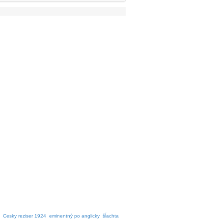
Cesky reziser 1924
eminentný po anglicky
šĺachta