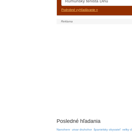
Podrobné vyhľadávanie »
Posledné hľadania
Nanohenr
utvar druhohor
španielsky obyvateľ
velky c