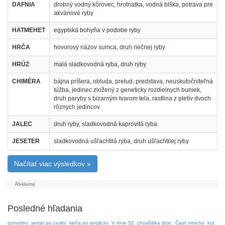
DAFNIA
drobný vodný kôrovec, hrotnatka, vodná blška, potrava pre
akváriové ryby
HATMEHET
egyptská bohyňa v podobe ryby
HRČA
hovorový názov sumca, druh riečnej ryby
HRÚZ
malá sladkovodná ryba, druh ryby
CHIMÉRA
bájna príšera, obluda, prelud, predstava, neuskutočniteľná
túžba, jedinec zložený z geneticky rozdielnych buniek,
druh paryby s bizarným tvarom tela, rastlina z pletív dvoch
rôznych jedincov
JALEC
druh ryby, sladkovodná kaprovitá ryba
JESETER
sladkovodná ušľachtilá ryba, druh ušľachtilej ryby
Načítať viac výsledkov »
Posledné hľadania
potvrden
jantar po cesky
keňa po anglicky
V ríme 52
chudôbka (bot.
Časť mnicho
kut