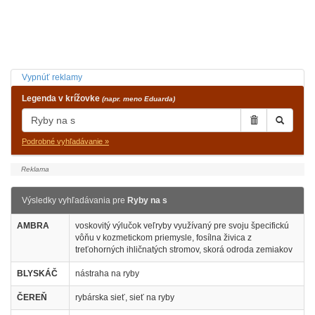
Vypnúť reklamy
Legenda v krížovke
(napr. meno Eduarda)
Podrobné vyhľadávanie »
Výsledky vyhľadávania pre
Ryby na s
AMBRA
voskovitý výlučok veľryby využívaný pre svoju špecifickú
vôňu v kozmetickom priemysle, fosílna živica z
treťohorných ihličnatých stromov, skorá odroda zemiakov
BLYSKÁČ
nástraha na ryby
ČEREŇ
rybárska sieť, sieť na ryby