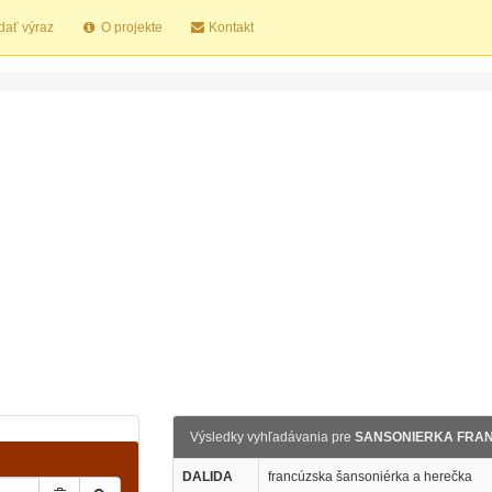
dať výraz
O projekte
Kontakt
Výsledky vyhľadávania pre
SANSONIERKA FRA
DALIDA
francúzska šansoniérka a herečka