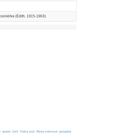
soniérka (Édith, 1915-1963)
i
akatel
Zrež
Palica prút
Rieka indonezii
jamajská