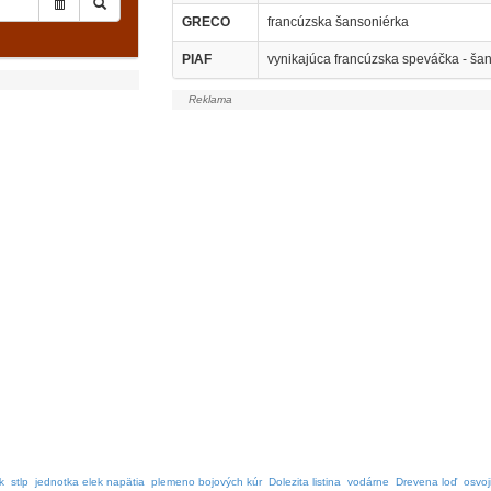
GRECO
francúzska šansoniérka
PIAF
vynikajúca francúzska speváčka - šan
k
stlp
jednotka elek napätia
plemeno bojových kúr
Dolezita listina
vodárne
Drevena loď
osvoj