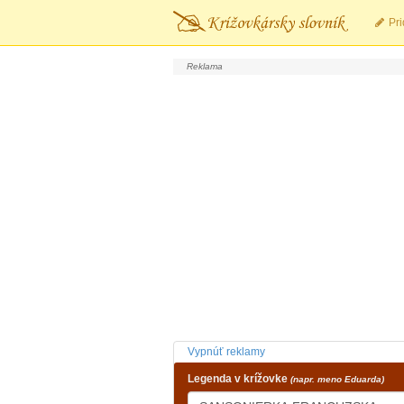
Pri
Vypnúť reklamy
Legenda v krížovke
(napr. meno Eduarda)