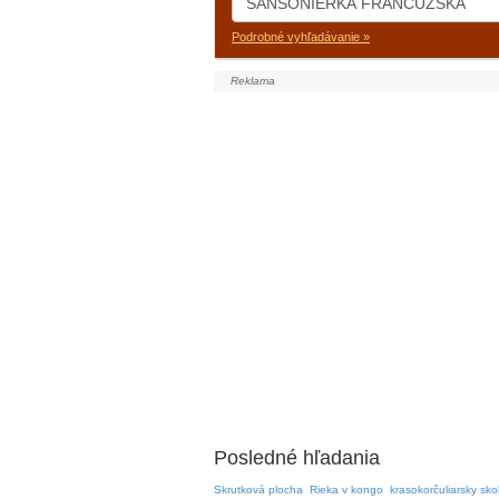
Podrobné vyhľadávanie »
Posledné hľadania
Skrutková plocha
Rieka v kongo
krasokorčuliarsky sko