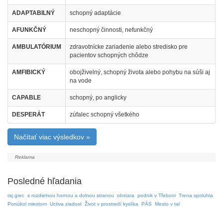
ADAPTABILNÝ
schopný adaptácie
AFUNKČNÝ
neschopný činnosti, nefunkčný
AMBULATÓRIUM
zdravotnícke zariadenie alebo stredisko pre
pacientov schopných chôdze
AMFIBICKÝ
obojživelný, schopný života alebo pohybu na súši aj
na vode
CAPABLE
schopný, po anglicky
DESPERÁT
zúfalec schopný všetkého
Načítať viac výsledkov »
Posledné hľadania
raj grec
s rozdielnou hornou a dolnou stranou
obstara
podnik v Třeboni
Trena spoluhla
Ponúkol miestom
Uctiva ziadost
Život v prostredí kyslíka
PÁS
Mesto v tal