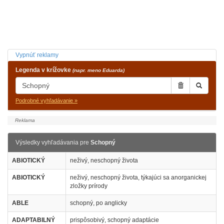
Vypnúť reklamy
Legenda v krížovke
(napr. meno Eduarda)
Podrobné vyhľadávanie »
Výsledky vyhľadávania pre
Schopný
ABIOTICKÝ
neživý, neschopný života
ABIOTICKÝ
neživý, neschopný života, týkajúci sa anorganickej
zložky prírody
ABLE
schopný, po anglicky
ADAPTABILNÝ
prispôsobivý, schopný adaptácie