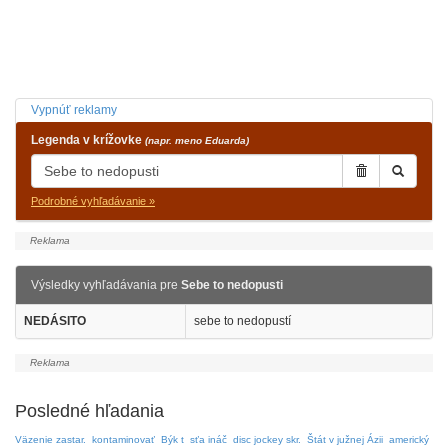
Vypnúť reklamy
Legenda v krížovke
(napr. meno Eduarda)
Podrobné vyhľadávanie »
Výsledky vyhľadávania pre
Sebe to nedopusti
NEDÁSITO
sebe to nedopustí
Posledné hľadania
Väzenie zastar.
kontaminovať
Býk t
sťa ináč
disc jockey skr.
Štát v južnej Ázii
americký