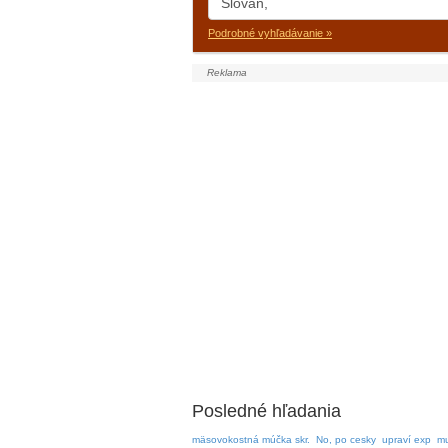
Podrobné vyhľadávanie »
Posledné hľadania
mäsovokostná múčka skr.
No, po cesky
upraví exp
mu