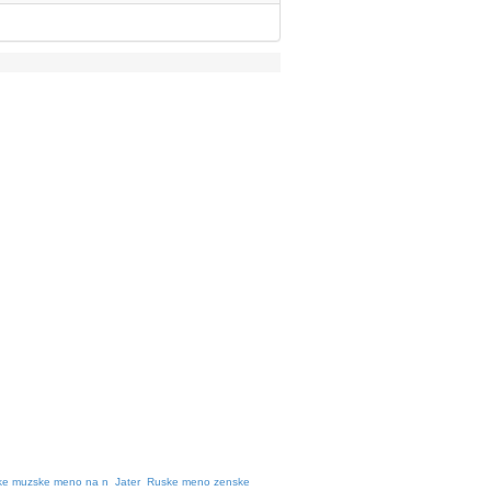
ke muzske meno na n
Jater
Ruske meno zenske