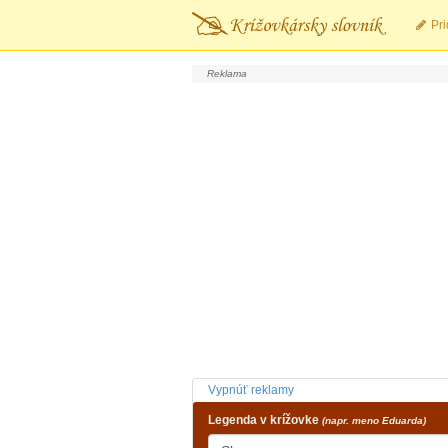
Pri
Vypnúť reklamy
Legenda v krížovke
(napr. meno Eduarda)