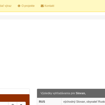
dať výraz
O projekte
Kontakt
Výsledky vyhľadávania pre
Slovan,
RUS
východný Slovan, obyvateľ Rusk