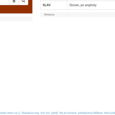
SLAV
Slovan, po anglicky
zske meno na Li
Dopadnut ang
hon her
pahýľ
Na pri nemeck
predstavený kláštora
francuzs