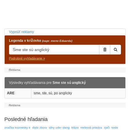
Vypnúť reklamy
Legenda v krížovke
(napr. meno Eduarda)
Podrobné vyhľadávanie »
Výsledky vyhľadávania pre
Sme ste sú anglický
ARE
sme, ste, sú, po anglicky
Posledné hľadania
značka kozmetiky e
diplo zboru
silny uder slang
blázo
melirová priadza
zjači
tvrde