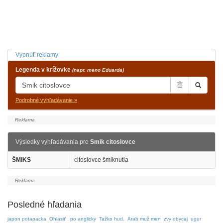
Vypnúť reklamy
Legenda v krížovke
(napr. meno Eduarda)
Podrobné vyhľadávanie »
Výsledky vyhľadávania pre
Smik citoslovce
ŠMIKS
citoslovce šmiknutia
Posledné hľadania
japon potapacka
Ohlasiť , po anglicky
Tažko hud.
Arab muž men
zvy obycaj
ugur