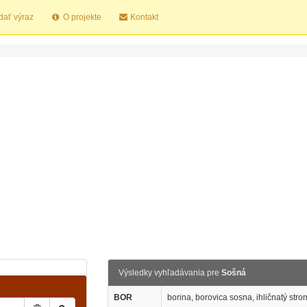
dať výraz
O projekte
Kontakt
Výsledky vyhľadávania pre
Sošná
BOR
borina, borovica sosna, ihličnatý strom