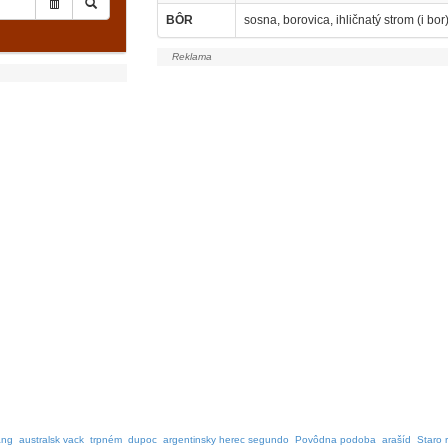
BÔR
sosna, borovica, ihličnatý strom (i bor
ang
australsk vack
trpném
dupoc
argentinsky herec segundo
Povôdna podoba
arašíd
Staro 