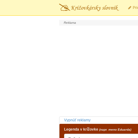
Pri
Vypnúť reklamy
Legenda v krížovke
(napr. meno Eduarda)