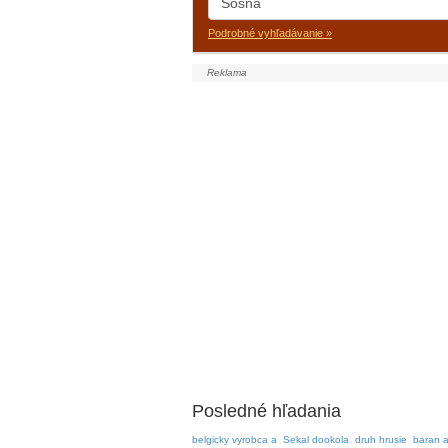
Podrobné vyhľadávanie »
Posledné hľadania
belgicky vyrobca a
Sekal dookola
druh hrusie
baran 