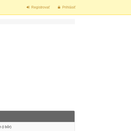
Registrovať
Prihlásiť
 (i bôr)