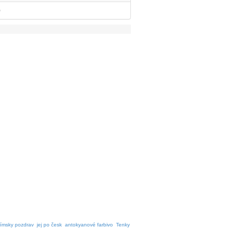
)
rímsky pozdrav
jej po česk
antokyanové farbivo
Tenky