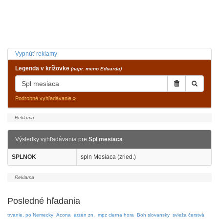
Vypnúť reklamy
Legenda v krížovke
(napr. meno Eduarda)
Podrobné vyhľadávanie »
Výsledky vyhľadávania pre
Spl mesiaca
SPLNOK
spln Mesiaca (zried.)
Posledné hľadania
trvanie, po Nemecky
Acona
arzén zn.
mpz cierna hora
Boh slovansky
svieža čerstvá