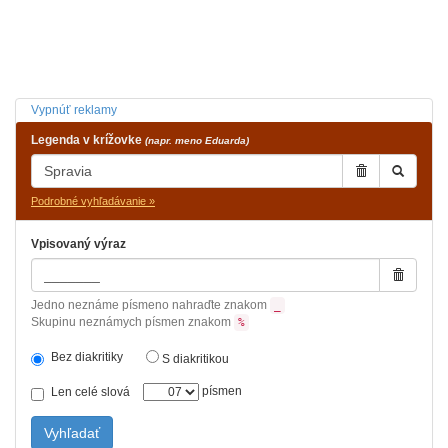
Vypnúť reklamy
Legenda v krížovke
(napr. meno Eduarda)
Podrobné vyhľadávanie »
Vpisovaný výraz
Jedno neznáme písmeno nahraďte znakom
_
Skupinu neznámych písmen znakom
%
Bez diakritiky
S diakritikou
písmen
Len celé slová
Vyhľadať