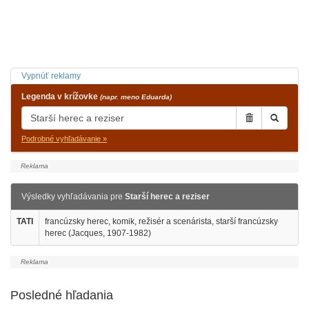
Vypnúť reklamy
Legenda v krížovke
(napr. meno Eduarda)
Podrobné vyhľadávanie »
Výsledky vyhľadávania pre
Starší herec a reziser
TATI
francúzsky herec, komik, režisér a scenárista, starší francúzsky
herec (Jacques, 1907-1982)
Posledné hľadania