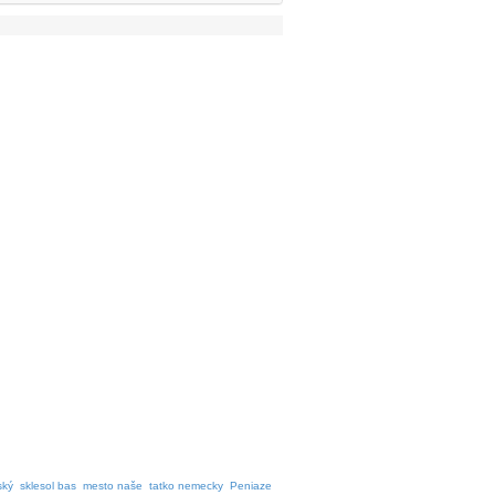
ský
sklesol bas
mesto naše
tatko nemecky
Peniaze