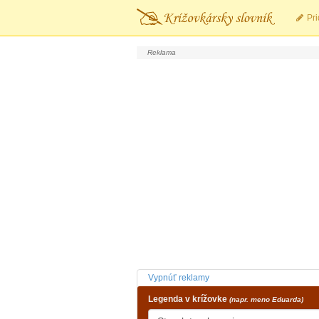
Pri
Vypnúť reklamy
Legenda v krížovke
(napr. meno Eduarda)