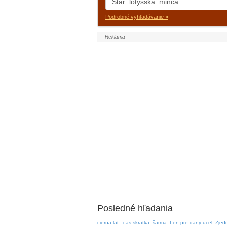
Podrobné vyhľadávanie »
Posledné hľadania
cierna lat.
cas skratka
šarma
Len pre dany ucel
Zjed