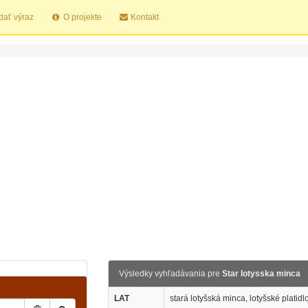
dať výraz
O projekte
Kontakt
Výsledky vyhľadávania pre
Star lotysska minca
LAT
stará lotyšská minca, lotyšské platidl