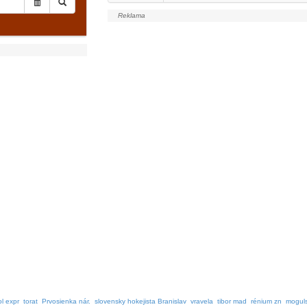
ol expr
torat
Prvosienka nár.
slovensky hokejista Branislav
vravela
tibor mad
rénium zn
mogul