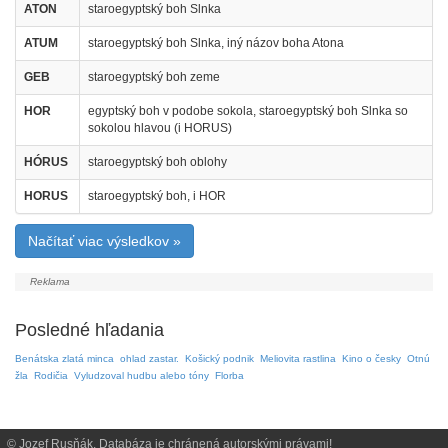
ATON
staroegyptský boh Slnka
ATUM
staroegyptský boh Slnka, iný názov boha Atona
GEB
staroegyptský boh zeme
HOR
egyptský boh v podobe sokola, staroegyptský boh Slnka so
sokolou hlavou (i HORUS)
HÓRUS
staroegyptský boh oblohy
HORUS
staroegyptský boh, i HOR
Načítať viac výsledkov »
Posledné hľadania
Benátska zlatá minca
ohlad zastar.
Košický podnik
Meliovita rastlina
Kino o česky
Otnú
žla
Rodičia
Vyludzoval hudbu alebo tóny
Florba
© Jozef Rusňák. Databáza je chránená autorskými právami!