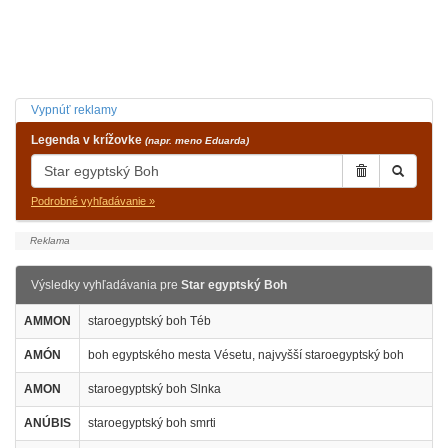
Vypnúť reklamy
Legenda v krížovke
(napr. meno Eduarda)
Podrobné vyhľadávanie »
Výsledky vyhľadávania pre
Star egyptský Boh
AMMON
staroegyptský boh Téb
AMÓN
boh egyptského mesta Vésetu, najvyšší staroegyptský boh
AMON
staroegyptský boh Slnka
ANÚBIS
staroegyptský boh smrti