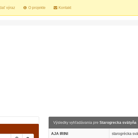
dať výraz
O projekte
Kontakt
Výsledky vyhľadávania pre
Starogrecka svätyňa
AJA IRINI
starogrécka sv