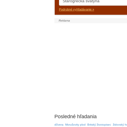
Podrobné vyhľadávanie »
Posledné hľadania
dôvera
Morušovity plod
Britský životopisec
židovský h