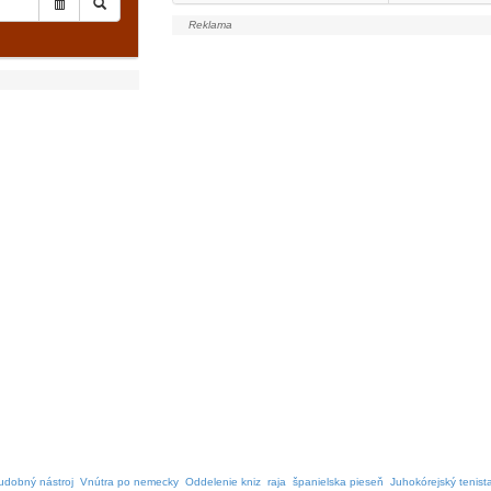
udobný nástroj
Vnútra po nemecky
Oddelenie kniz
raja
španielska pieseň
Juhokórejský tenist