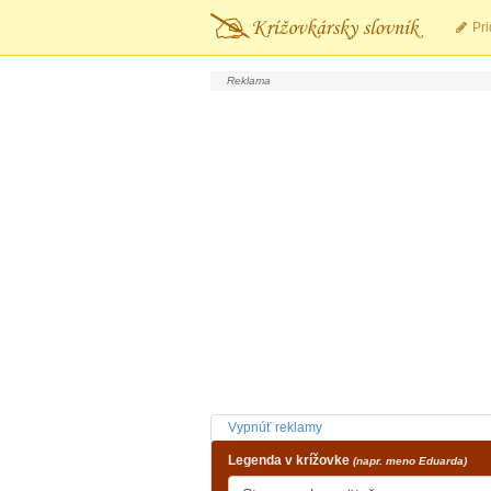
Pri
Vypnúť reklamy
Legenda v krížovke
(napr. meno Eduarda)