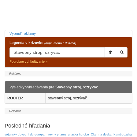
Vypnúť reklamy
Legenda v krížovke
(napr. meno Eduarda)
Podrobné vyhľadávanie »
Výsledky vyhľadávania pre
Stavebný stroj, rozryvac
ROOTER
stavebný stroj, rozrývač
Posledné hľadania
vojenský obvod
i do europan
rovný priamy
znacka horcice
Okenná doska
Kambodzska