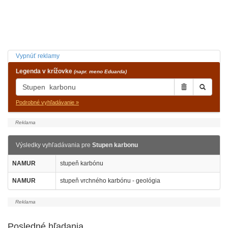
Vypnúť reklamy
Legenda v krížovke
(napr. meno Eduarda)
Podrobné vyhľadávanie »
Výsledky vyhľadávania pre
Stupen karbonu
NAMUR
stupeň karbónu
NAMUR
stupeň vrchného karbónu - geológia
Posledné hľadania