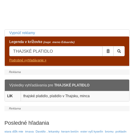
Vypnúť reklamy
Legenda v krížovke
(napr. meno Eduarda)
Podrobné vyhľadávanie »
Výsledky vyhľadávania pre
THAJSKÉ PLATIDLO
LIK
thajské platidlo, platidlo v Thajsku, minca
Posledné hľadania
stara dlžk mie
trnava
Davidlo , lekarsky
keram betón
ester vyš kyselín
bromu
pokladn