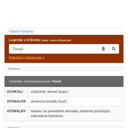
Vypnúť reklamy
Legenda v krížovke
(napr. meno Eduarda)
Podrobné vyhľadávanie »
Výsledky vyhľadávania pre
Tonali
ACHKALI
vzdychali, stonali (expr.)
ATONALITA
absencia tonality (hud.)
ATONÁLNY
riadiaci sa pravidlami atonality, zámerne porušujúci
zákonitosti harmónie