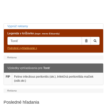
Vypnúť reklamy
Legenda v krížovke
(napr. meno Eduarda)
Podrobné vyhľadávanie »
Výsledky vyhľadávania pre
Toniť
FIP
Feline infectious peritonitis (skr.), Infekčná peritonitída mačiek
(odb.skr.)
Posledné hľadania