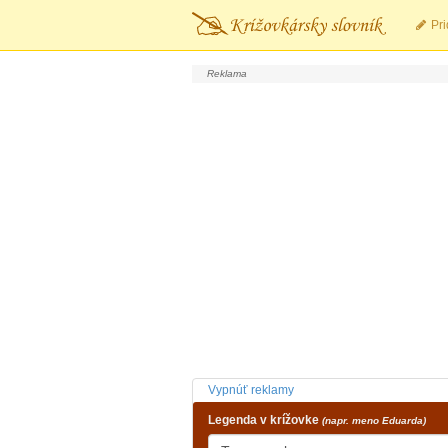
Pri
Vypnúť reklamy
Legenda v krížovke
(napr. meno Eduarda)