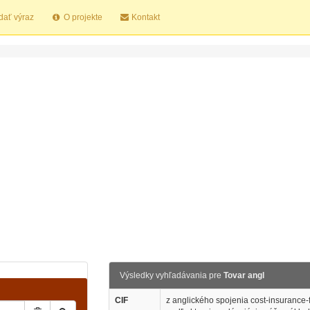
dať výraz
O projekte
Kontakt
Výsledky vyhľadávania pre
Tovar angl
CIF
z anglického spojenia cost-insurance-