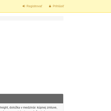
Registrovať
Prihlásiť
freight, doložka v medzinár. kúpnej zmluve,