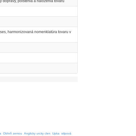
y dopravy, poistenia a naloženia tovaru
es, harmonizovaná nomenklatúra tovaru v
a
Obhrň zemou
Anglicky urcity clen
Upka
stlpová