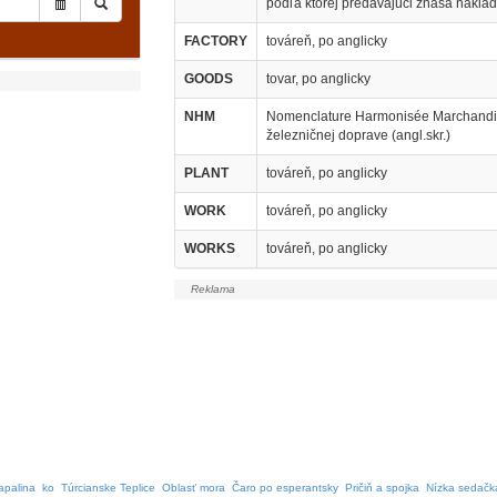
podľa ktorej predávajúci znáša náklad
FACTORY
továreň, po anglicky
GOODS
tovar, po anglicky
NHM
Nomenclature Harmonisée Marchandis
železničnej doprave (angl.skr.)
PLANT
továreň, po anglicky
WORK
továreň, po anglicky
WORKS
továreň, po anglicky
apalina
ko
Túrcianske Teplice
Oblasť mora
Čaro po esperantsky
Pričiň a spojka
Nízka sedačk