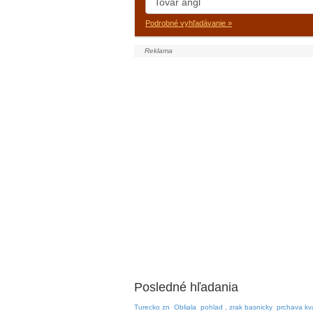
Podrobné vyhľadávanie »
Posledné hľadania
Turecko zn
Obliala
pohlad , zrak basnicky
prchava kv