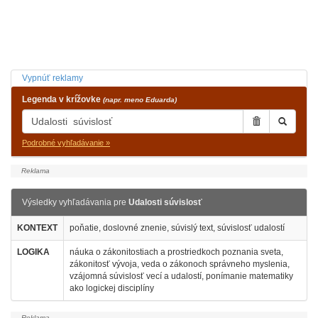
Vypnúť reklamy
Legenda v krížovke
(napr. meno Eduarda)
Podrobné vyhľadávanie »
Výsledky vyhľadávania pre
Udalosti súvislosť
KONTEXT
poňatie, doslovné znenie, súvislý text, súvislosť udalostí
LOGIKA
náuka o zákonitostiach a prostriedkoch poznania sveta,
zákonitosť vývoja, veda o zákonoch správneho myslenia,
vzájomná súvislosť vecí a udalostí, ponímanie matematiky
ako logickej disciplíny