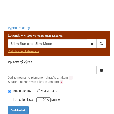
Vypnúť reklamy
Legenda v krížovke
(napr. meno Eduarda)
Podrobné vyhľadávanie »
Vpisovaný výraz
Jedno neznáme písmeno nahraďte znakom
_
Skupinu neznámych písmen znakom
%
Bez diakritiky
S diakritikou
písmen
Len celé slová
Vyhľadať