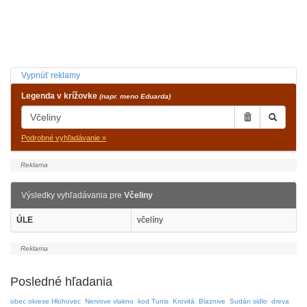
Vypnúť reklamy
Legenda v krížovke
(napr. meno Eduarda)
Podrobné vyhľadávanie »
Výsledky vyhľadávania pre
Včeliny
ÚLE
včelíny
Posledné hľadania
obec okrese Hlohovec
Nervove vlakno
kod Tunis
Krovitá
Blaznive
Sudán sidlo
dreva