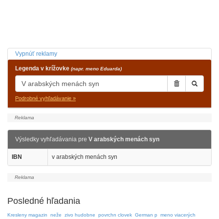
Vypnúť reklamy
Legenda v krížovke
(napr. meno Eduarda)
Podrobné vyhľadávanie »
Výsledky vyhľadávania pre
V arabských menách syn
IBN
v arabských menách syn
Posledné hľadania
Kresleny magazin
neže
zivo hudobne
povrchn clovek
German p
meno viacerých