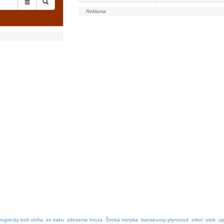
arogrecky boh ohňa
zn iraku
zdesenie hroza
Široká motyka
transeurop plynovod
orkol
otok
up