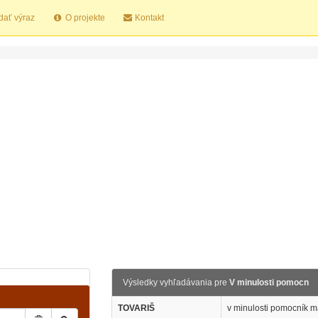
dať výraz
O projekte
Kontakt
Výsledky vyhľadávania pre
V minulosti pomocn
TOVARIŠ
v minulosti pomocník m