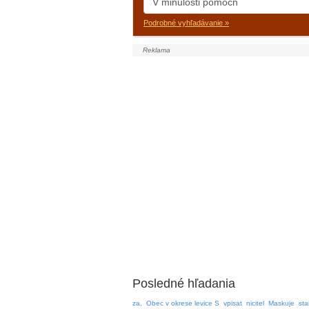
Podrobné vyhľadávanie »
Posledné hľadania
za,
Obec v okrese levice S
vpisat
nicitel
Maskuje
st