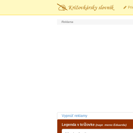
Pri
Vypnúť reklamy
Legenda v krížovke
(napr. meno Eduarda)