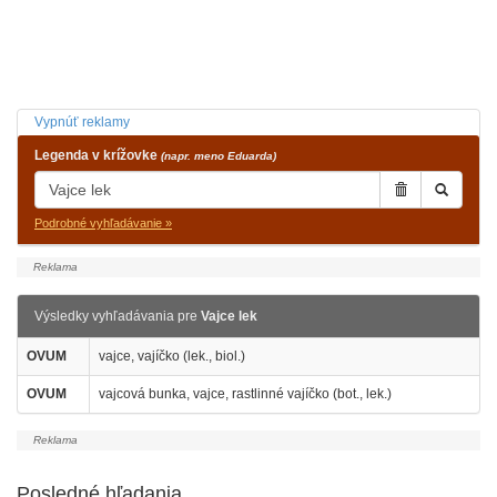
Vypnúť reklamy
Legenda v krížovke
(napr. meno Eduarda)
Podrobné vyhľadávanie »
Výsledky vyhľadávania pre
Vajce lek
OVUM
vajce, vajíčko (lek., biol.)
OVUM
vajcová bunka, vajce, rastlinné vajíčko (bot., lek.)
Posledné hľadania