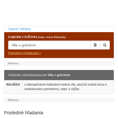
Vypnúť reklamy
Legenda v krížovke
(napr. meno Eduarda)
Podrobné vyhľadávanie »
Výsledky vyhľadávania pre
Vila v gréckom
NAJÁDA
v starogréckom bájosloví vodná víla, plochá vodná larva s
nedokonalou premenou, napr. u vážky
Posledné hľadania