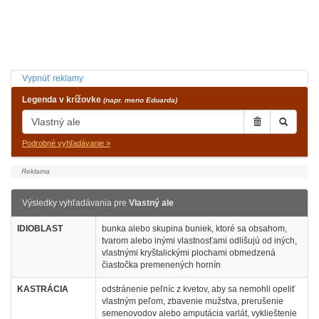
Vypnúť reklamy
Legenda v krížovke
(napr. meno Eduarda)
Podrobné vyhľadávanie »
Výsledky vyhľadávania pre
Vlastný ale
IDIOBLAST
bunka alebo skupina buniek, ktoré sa obsahom,
tvarom alebo inými vlastnosťami odlišujú od iných,
vlastnými kryštalickými plochami obmedzená
čiastočka premenených hornín
KASTRÁCIA
odstránenie peľníc z kvetov, aby sa nemohli opeliť
vlastným peľom, zbavenie mužstva, prerušenie
semenovodov alebo amputácia varlát, vyklieštenie