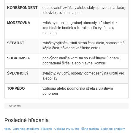
KOREŠPONDENT
dopisovateľ, zvláštny alebo stály spravodajca tlače,
televízie, rozhlasu a pod.
MORZEOVKA
zvláštny druh telegrafnej abecedy a čísloviek z
kombinácie bodiek a čiarok podľa vynálezcu
morseho
SEPARÁT
zvláštny výtlačok stati alebo časti diela, samostatná
kópia časti pôvodne väčšieho celku
SUBKOMISIA
podvýbor, dielčia komisia so zvláštnymi úlohami,
podriadená širšej alebo hlavnej komisii
ŠPECIFICKÝ
zvláštny, výlučný, osobitý, obmedzený na určitú vec
alebo jav
TORPÉDO
vzdušná alebo podmorská strela s vlastným
pohonom
Posledné hľadania
tiect,
Odrenina zriedkavo
Platenie
Cokoladovy cukrik
lúčna rastlina
Slubit po anglicky