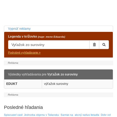
Vypnúť reklamy
Legenda v krížovke
(napr. meno Eduarda)
Podrobné vyhľadávanie »
Výsledky vyhľadávania pre
Vyťažok zo suroviny
EDUKT
výťažok suroviny
Posledné hľadania
Spisovatel vasil
Jednotka objemu v Taliansku
Sarmat na
akcný radius lietadla
Dobr vol