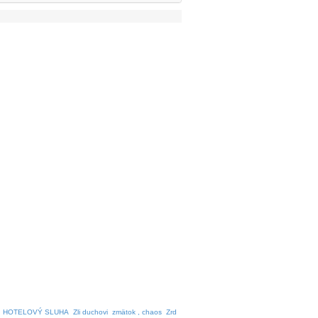
HOTELOVÝ SLUHA
Zli duchovi
zmätok , chaos
Zrd