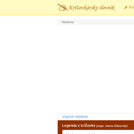
Pri
Vypnúť reklamy
Legenda v krížovke
(napr. meno Eduarda)