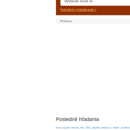
Podrobné vyhľadávanie »
Posledné hľadania
francuzske mesto me
Dfu
plytke miesto v rieke
posko