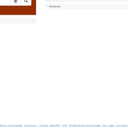
denie pneumatiky
dom bacu
Ovalný výbežok
znát
Poškodenie pneumatiky
tlac niger
stovanie