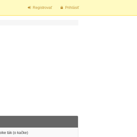
Registrovať
Prihlásiť
ike ták (o kačke)