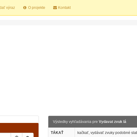
dať výraz
O projekte
Kontakt
Výsledky vyhľadávania pre
Vydavat zvuk lá
TÁKAŤ
kačkať, vydávať zvuky podobné slab