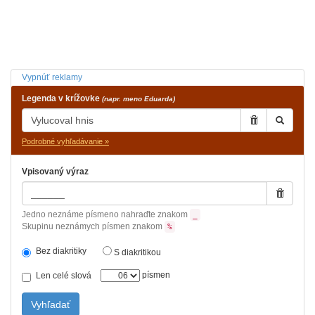
Vypnúť reklamy
Legenda v krížovke
(napr. meno Eduarda)
Podrobné vyhľadávanie »
Vpisovaný výraz
Jedno neznáme písmeno nahraďte znakom
_
Skupinu neznámych písmen znakom
%
Bez diakritiky
S diakritikou
písmen
Len celé slová
Vyhľadať